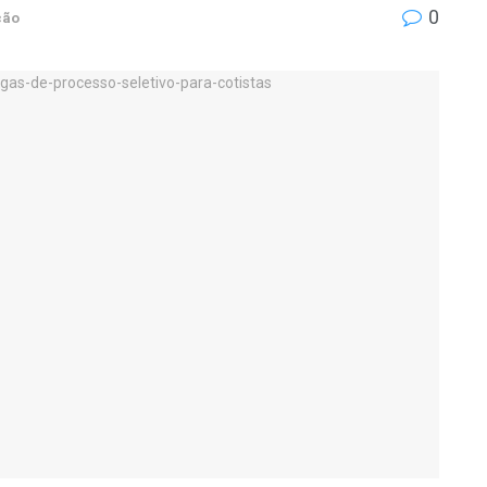
0
ção