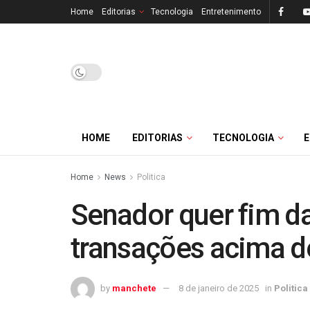
Home
Editorias
Tecnologia
Entretenimento
HOME
EDITORIAS
TECNOLOGIA
Home
News
Politica
Senador quer fim da
transações acima d
by
manchete
8 de janeiro de 2025
in
Politica