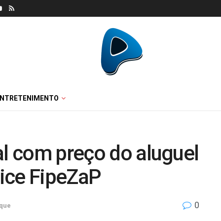
ENTRETENIMENTO
al com preço do aluguel
dice FipeZaP
0
que