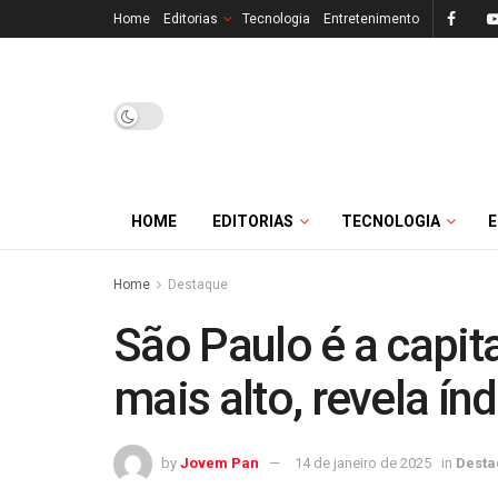
Home
Editorias
Tecnologia
Entretenimento
HOME
EDITORIAS
TECNOLOGIA
Home
Destaque
São Paulo é a capit
mais alto, revela ín
by
Jovem Pan
14 de janeiro de 2025
in
Desta