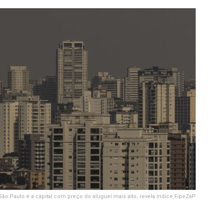
São Paulo é a capital com preço do aluguel mais alto, revela índice FipeZaP