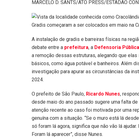
MARCELO D. SANTS/ATO PRESS/ESTADÃO CO
Gradis começaram a ser colocados em maio na C
A instalação de gradis e barreiras físicas na regi
debate entre a
prefeitura
, a
Defensoria Públic
a remoção dessas estruturas, alegando que elas 
básicos, como água potável e banheiros. Além di
investigação para apurar as circunstâncias da ins
2024.
O prefeito de São Paulo,
Ricardo Nunes
, respon
desde maio do ano passado sugere uma falta de a
atenção recente ao caso foi motivada por uma r
genuína com a situação. “Se o muro está lá desde
só foram lá agora, significa que não vão lá ajudar
Foram lá aparecer”, disse Nunes.