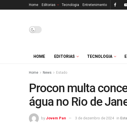
Home
Editorias
Tecnologia
Entretenimento
HOME
EDITORIAS
TECNOLOGIA
Home
News
Estado
Procon multa conce
água no Rio de Jane
by
Jovem Pan
3 de dezembro de 2024
in
Est