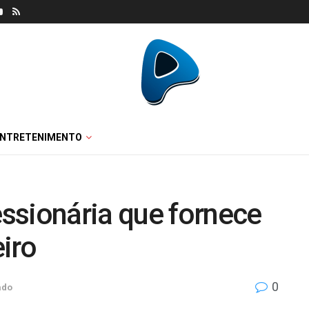
ENTRETENIMENTO
ssionária que fornece
iro
0
ado