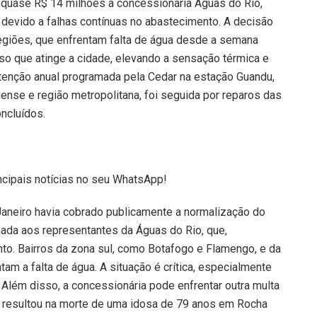
quase R$ 14 milhões à concessionária Águas do Rio,
 devido a falhas contínuas no abastecimento. A decisão
giões, que enfrentam falta de água desde a semana
so que atinge a cidade, elevando a sensação térmica e
enção anual programada pela Cedar na estação Guandu,
nense e região metropolitana, foi seguida por reparos das
ncluídos.
ncipais notícias no seu WhatsApp!
 Janeiro havia cobrado publicamente a normalização do
nada aos representantes da Águas do Rio, que,
nto. Bairros da zona sul, como Botafogo e Flamengo, e da
ntam a falta de água. A situação é crítica, especialmente
 Além disso, a concessionária pode enfrentar outra multa
e resultou na morte de uma idosa de 79 anos em Rocha