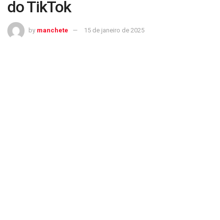
do TikTok
by
manchete
15 de janeiro de 2025
RedNote: o que você precisa saber sobre o app escolhido como substituto
por usuários do TikTok
QUEM É O PROPRIETÁRIO DO REDNOTE?
O aplicativo foi cofundado por Miranda Qu, sua atual