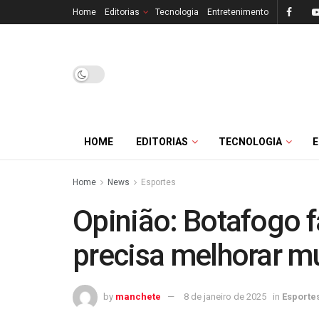
Home
Editorias
Tecnologia
Entretenimento
HOME
EDITORIAS
TECNOLOGIA
Home
News
Esportes
Opinião: Botafogo f
precisa melhorar m
by
manchete
8 de janeiro de 2025
in
Esporte