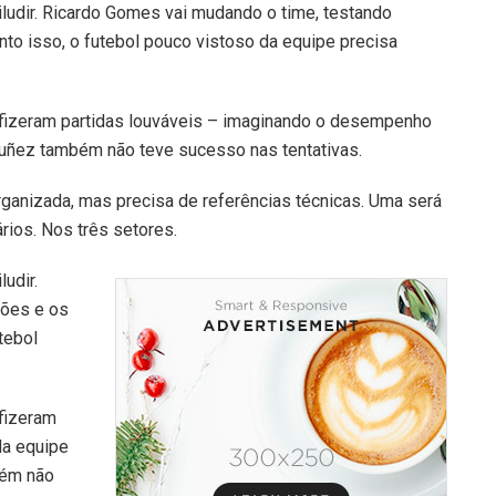
iludir. Ricardo Gomes vai mudando o time, testando
to isso, o futebol pouco vistoso da equipe precisa
fizeram partidas louváveis – imaginando o desempenho
Nuñez também não teve sucesso nas tentativas.
ganizada, mas precisa de referências técnicas. Uma será
ios. Nos três setores.
udir.
ções e os
tebol
fizeram
da equipe
bém não