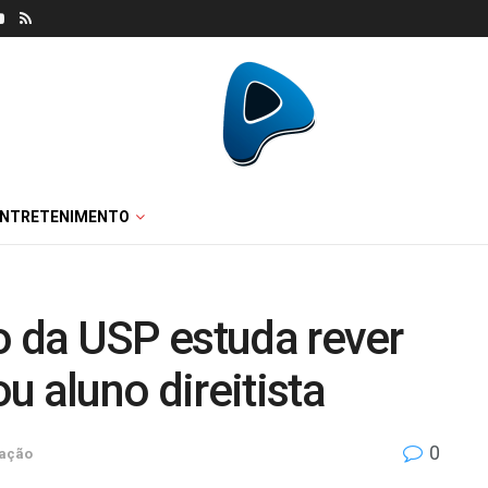
ENTRETENIMENTO
o da USP estuda rever
u aluno direitista
0
ação