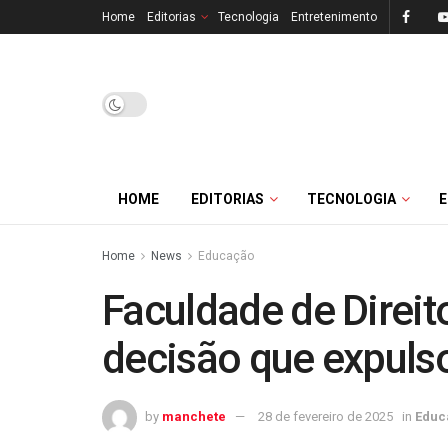
Home
Editorias
Tecnologia
Entretenimento
HOME
EDITORIAS
TECNOLOGIA
Home
News
Educação
Faculdade de Direit
decisão que expulso
by
manchete
28 de fevereiro de 2025
in
Educ