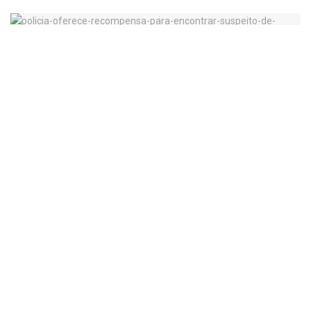
Polícia oferece recompensa para encontrar suspeito de tentar matar socialite
José Marcos Chaves Ribeiro é acusado de
tentativa de feminicídio, violência
doméstica, furto e cárcere privado;
familiares de Regina Lemos o acusam de