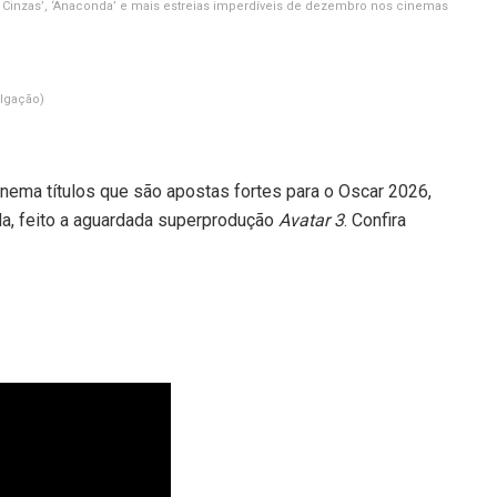
 e Cinzas’, ‘Anaconda’ e mais estreias imperdíveis de dezembro nos cinemas
ulgação)
nema títulos que são apostas fortes para o Oscar 2026,
da, feito a aguardada superprodução
Avatar 3
. Confira