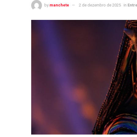
by
manchete
2 de dezembro de 2025
in
Entr