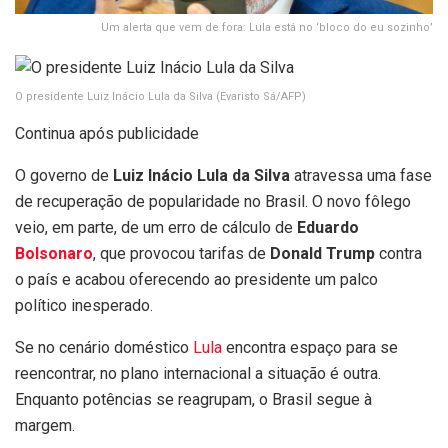
Um alerta que vem de fora: Lula está no ‘bloco do eu sozinho’
O presidente Luiz Inácio Lula da Silva
(Evaristo Sá/AFP)
Continua após publicidade
O governo de
Luiz Inácio Lula da Silva
atravessa uma fase
de recuperação de popularidade no Brasil. O novo fôlego
veio, em parte, de um erro de cálculo de
Eduardo
Bolsonaro
, que provocou tarifas de
Donald Trump
contra
o país e acabou oferecendo ao presidente um palco
político inesperado.
Se no cenário doméstico
Lula
encontra espaço para se
reencontrar, no plano internacional a situação é outra.
Enquanto potências se reagrupam, o Brasil segue à
margem.