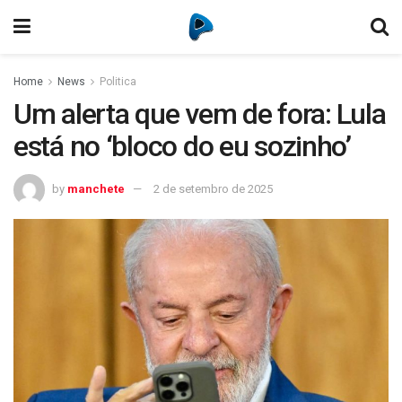
Home
News
Politica
Um alerta que vem de fora: Lula
está no ‘bloco do eu sozinho’
by
manchete
2 de setembro de 2025